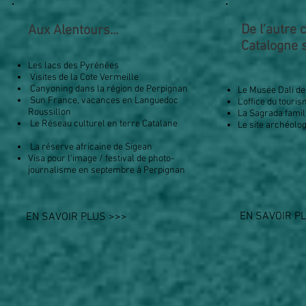
De l'autre 
Aux Alentours...
Catalogne s
Les lacs des Pyrénées
Visites de la Cote Vermeille
Canyoning dans la région de Perpignan
Le Musée Dali 
Sun France, vacances en Languedoc
L'office du tour
Roussillon
La Sagrada famil
Le Réseau culturel en terre Catalane
Le site archéolo
La réserve africaine de Sigean
Visa pour l'image / festival de photo-
journalisme en septembre à Perpignan
EN SAVOIR P
EN SAVOIR PLUS >>>