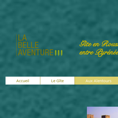
https://www.google.com/search?
q=la+belle+aventure+66&oq=la+bell&aqs=chrome.0.69i59j69i57j0i131i433i512j46i131i199i433i4
8#lrd=0x12b07b7ca6b5ba73:0x53acbc3bfa1dd8b2,3,,,
LA
Gîte en Rouss
BELLE
AVENTURE
entre Pyrénée
Accueil
Le Gîte
Aux Alentours